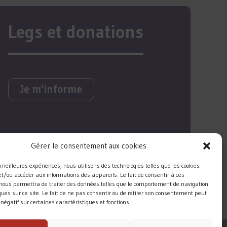
Legs et donations
Je m'informe
Gérer le consentement aux cookies
es meilleures expériences, nous utilisons des technologies telles que les cookies
et/ou accéder aux informations des appareils. Le fait de consentir à ces
 nous permettra de traiter des données telles que le comportement de navigation
ques sur ce site. Le fait de ne pas consentir ou de retirer son consentement peut
t négatif sur certaines caractéristiques et fonctions.