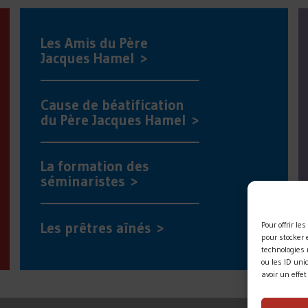
Les Amis du Père
Jacques Hamel >
Cause de béatification
du Père Jacques Hamel >
La formation des
séminaristes >
Les prêtres aînés >
Pour offrir l
pour stocker 
technologies
ou les ID uni
avoir un effe