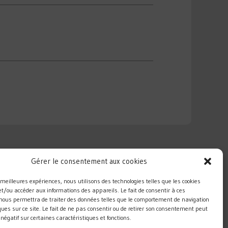
Gérer le consentement aux cookies
es meilleures expériences, nous utilisons des technologies telles que les cookies
et/ou accéder aux informations des appareils. Le fait de consentir à ces
 nous permettra de traiter des données telles que le comportement de navigation
ques sur ce site. Le fait de ne pas consentir ou de retirer son consentement peut
t négatif sur certaines caractéristiques et fonctions.