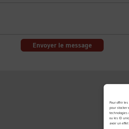
Pour offrir l
pour stocker 
technologies
ou les ID uni
avoir un effe