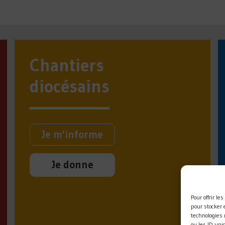
Chantiers
diocésains
Je m'informe
Je donne
Pour offrir l
pour stocker 
technologies
ou les ID uni