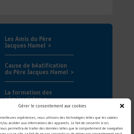
Les Amis du Père
Jacques Hamel >
Cause de béatification
du Père Jacques Hamel >
La formation des
séminaristes >
Gérer le consentement aux cookies
es meilleures expériences, nous utilisons des technologies telles que les cookies
Les prêtres aînés >
et/ou accéder aux informations des appareils. Le fait de consentir à ces
 nous permettra de traiter des données telles que le comportement de navigation
ques sur ce site. Le fait de ne pas consentir ou de retirer son consentement peut