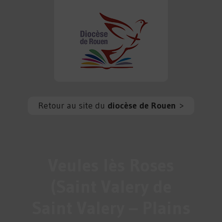
Retour au site du
diocèse de Rouen
>
Veules lès Roses
(Saint Valery de
Saint Valery – Plains