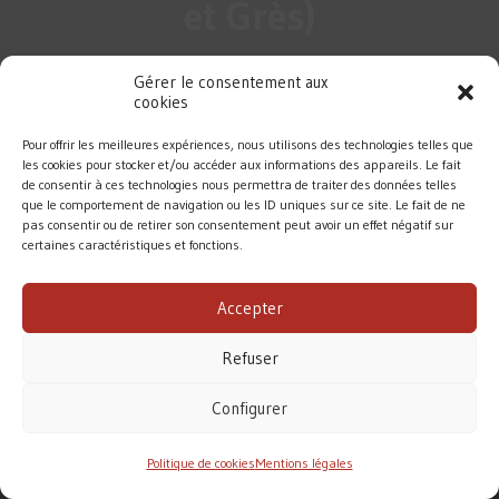
et Grès)
Gérer le consentement aux
cookies
Pour offrir les meilleures expériences, nous utilisons des technologies telles que
les cookies pour stocker et/ou accéder aux informations des appareils. Le fait
de consentir à ces technologies nous permettra de traiter des données telles
que le comportement de navigation ou les ID uniques sur ce site. Le fait de ne
pas consentir ou de retirer son consentement peut avoir un effet négatif sur
certaines caractéristiques et fonctions.
DIOCÈSE DE ROUEN
Accepter
MENTIONS LÉGALES
/
CONTACT
Refuser
Conformément à la loi de 1905, l’Église ne perçoit
aucune subvention pour accomplir sa mission.
Configurer
Le diocèse de Rouen vit principalement des dons des
fidèles. Merci pour votre soutien.
Politique de cookies
Mentions légales