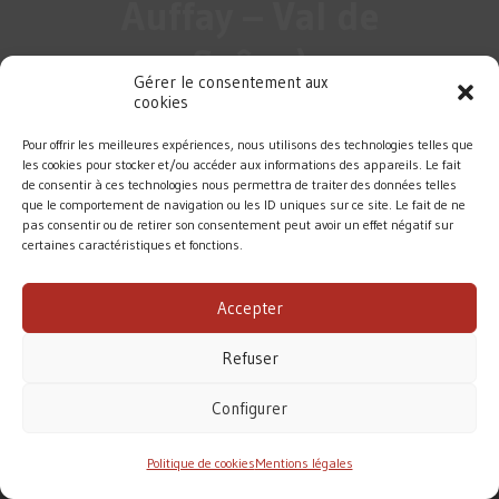
Auffay – Val de
Saâne)
Gérer le consentement aux
cookies
Pour offrir les meilleures expériences, nous utilisons des technologies telles que
les cookies pour stocker et/ou accéder aux informations des appareils. Le fait
de consentir à ces technologies nous permettra de traiter des données telles
que le comportement de navigation ou les ID uniques sur ce site. Le fait de ne
pas consentir ou de retirer son consentement peut avoir un effet négatif sur
certaines caractéristiques et fonctions.
DIOCÈSE DE ROUEN
Accepter
MENTIONS LÉGALES
/
CONTACT
Refuser
Conformément à la loi de 1905, l’Église ne perçoit
aucune subvention pour accomplir sa mission.
Configurer
Le diocèse de Rouen vit principalement des dons des
fidèles. Merci pour votre soutien.
Politique de cookies
Mentions légales