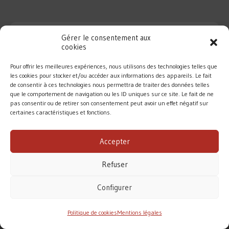
Gérer le consentement aux
cookies
Pour offrir les meilleures expériences, nous utilisons des technologies telles que
les cookies pour stocker et/ou accéder aux informations des appareils. Le fait
de consentir à ces technologies nous permettra de traiter des données telles
que le comportement de navigation ou les ID uniques sur ce site. Le fait de ne
pas consentir ou de retirer son consentement peut avoir un effet négatif sur
certaines caractéristiques et fonctions.
DIOCÈSE DE ROUEN
Accepter
MENTIONS LÉGALES
/
CONTACT
Refuser
Conformément à la loi de 1905, l’Église ne perçoit
aucune subvention pour accomplir sa mission.
Configurer
Le diocèse de Rouen vit principalement des dons des
fidèles. Merci pour votre soutien.
Politique de cookies
Mentions légales