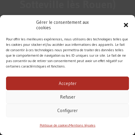
Sotteville lès Rouen)
Gérer le consentement aux
cookies
Pour offrir les meilleures expériences, nous utilisons des technologies telles que
les cookies pour stocker et/ou accéder aux informations des appareils. Le fait
de consentir à ces technologies nous permettra de traiter des données telles
que le comportement de navigation ou les ID uniques sur ce site. Le fait de ne
pas consentir ou de retirer son consentement peut avoir un effet négatif sur
certaines caractéristiques et fonctions.
DIOCÈSE DE ROUEN
Accepter
MENTIONS LÉGALES
/
CONTACT
Refuser
Conformément à la loi de 1905, l’Église ne perçoit
aucune subvention pour accomplir sa mission.
Configurer
Le diocèse de Rouen vit principalement des dons des
fidèles. Merci pour votre soutien.
Politique de cookies
Mentions légales