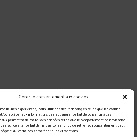
Gérer le consentement aux cookies
es meilleures expériences, nous utilisons des technologies telles que les cookies
et/ou accéder aux informations des appareils. Le fait de consentir à ces
 nous permettra de traiter des données telles que le comportement de navigation
ques sur ce site. Le fait de ne pas consentir ou de retirer son consentement peut
t négatif sur certaines caractéristiques et fonctions.