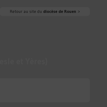
Retour au site du
diocèse de Rouen
>
sle et Yères)