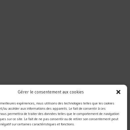
Gérer le consentement aux cookies
es meilleures expériences, nous utilisons des technologies telles que les cookies
et/ou accéder aux informations des appareils. Le fait de consentir à ces
 nous permettra de traiter des données telles que le comportement de navigation
ques sur ce site. Le fait de ne pas consentir ou de retirer son consentement peut
t négatif sur certaines caractéristiques et fonctions.