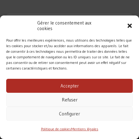
Gérer le consentement aux
cookies
Pour offrir les meilleures expériences, nous utilisons des technologies telles que
les cookies pour stocker et/ou accéder aux informations des appareils. Le fait
de consentir à ces technologies nous permettra de traiter des données telles
que le comportement de navigation ou les ID uniques sur ce site. Le fait de ne
pas consentir ou de retirer son consentement peut avoir un effet négatif sur
certaines caractéristiques et fonctions.
DIOCÈSE DE ROUEN
Accepter
MENTIONS LÉGALES
/
CONTACT
Refuser
Conformément à la loi de 1905, l’Église ne perçoit
aucune subvention pour accomplir sa mission.
Configurer
Le diocèse de Rouen vit principalement des dons des
fidèles. Merci pour votre soutien.
Politique de cookies
Mentions légales