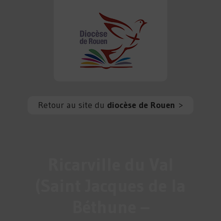
Retour au site du
diocèse de Rouen
>
Ricarville du Val
(Saint Jacques de la
Béthune –