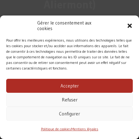
Aliermont)
Gérer le consentement aux
cookies
Pour offrir les meilleures expériences, nous utilisons des technologies telles que
les cookies pour stocker et/ou accéder aux informations des appareils. Le fait
de consentir à ces technologies nous permettra de traiter des données telles
que le comportement de navigation ou les ID uniques sur ce site. Le fait de ne
pas consentir ou de retirer son consentement peut avoir un effet négatif sur
certaines caractéristiques et fonctions.
DIOCÈSE DE ROUEN
Accepter
MENTIONS LÉGALES
/
CONTACT
Refuser
Conformément à la loi de 1905, l’Église ne perçoit
aucune subvention pour accomplir sa mission.
Configurer
Le diocèse de Rouen vit principalement des dons des
fidèles. Merci pour votre soutien.
Politique de cookies
Mentions légales