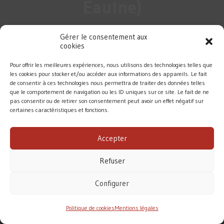
Eaulne)
Gérer le consentement aux
cookies
Pour offrir les meilleures expériences, nous utilisons des technologies telles que
les cookies pour stocker et/ou accéder aux informations des appareils. Le fait
de consentir à ces technologies nous permettra de traiter des données telles
que le comportement de navigation ou les ID uniques sur ce site. Le fait de ne
pas consentir ou de retirer son consentement peut avoir un effet négatif sur
certaines caractéristiques et fonctions.
DIOCÈSE DE ROUEN
Accepter
MENTIONS LÉGALES
/
CONTACT
Refuser
Conformément à la loi de 1905, l’Église ne perçoit
aucune subvention pour accomplir sa mission.
Configurer
Le diocèse de Rouen vit principalement des dons des
fidèles. Merci pour votre soutien.
Politique de cookies
Mentions légales