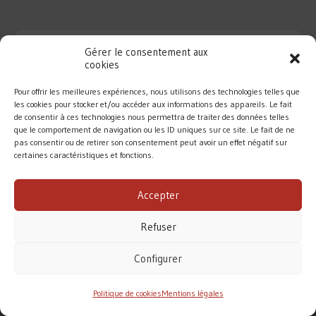
Gérer le consentement aux
cookies
Pour offrir les meilleures expériences, nous utilisons des technologies telles que
les cookies pour stocker et/ou accéder aux informations des appareils. Le fait
de consentir à ces technologies nous permettra de traiter des données telles
que le comportement de navigation ou les ID uniques sur ce site. Le fait de ne
pas consentir ou de retirer son consentement peut avoir un effet négatif sur
certaines caractéristiques et fonctions.
DIOCÈSE DE ROUEN
Accepter
MENTIONS LÉGALES
/
CONTACT
Refuser
Conformément à la loi de 1905, l’Église ne perçoit
aucune subvention pour accomplir sa mission.
Configurer
Le diocèse de Rouen vit principalement des dons des
fidèles. Merci pour votre soutien.
Politique de cookies
Mentions légales