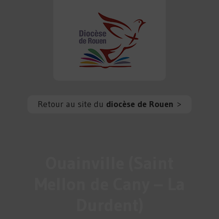
Retour au site du
diocèse de Rouen
>
Ouainville (Saint
Mellon de Cany – La
Durdent)