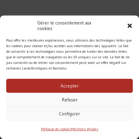
Gérer le consentement aux
cookies
Pour offrir les meilleures expériences, nous utilisons des technologies telles que
les cookies pour stocker et/ou accéder aux informations des appareils. Le fait
de consentir à ces technologies nous permettra de traiter des données telles
que le comportement de navigation ou les ID uniques sur ce site. Le fait de ne
pas consentir ou de retirer son consentement peut avoir un effet négatif sur
certaines caractéristiques et fonctions.
DIOCÈSE DE ROUEN
Accepter
MENTIONS LÉGALES
/
CONTACT
Refuser
Conformément à la loi de 1905, l’Église ne perçoit
aucune subvention pour accomplir sa mission.
Configurer
Le diocèse de Rouen vit principalement des dons des
fidèles. Merci pour votre soutien.
Politique de cookies
Mentions légales