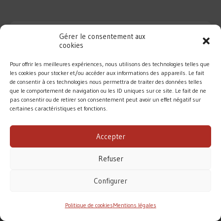
Gérer le consentement aux
cookies
Pour offrir les meilleures expériences, nous utilisons des technologies telles que
les cookies pour stocker et/ou accéder aux informations des appareils. Le fait
de consentir à ces technologies nous permettra de traiter des données telles
que le comportement de navigation ou les ID uniques sur ce site. Le fait de ne
pas consentir ou de retirer son consentement peut avoir un effet négatif sur
certaines caractéristiques et fonctions.
DIOCÈSE DE ROUEN
Accepter
MENTIONS LÉGALES
/
CONTACT
Refuser
Conformément à la loi de 1905, l’Église ne perçoit
aucune subvention pour accomplir sa mission.
Configurer
Le diocèse de Rouen vit principalement des dons des
fidèles. Merci pour votre soutien.
Politique de cookies
Mentions légales