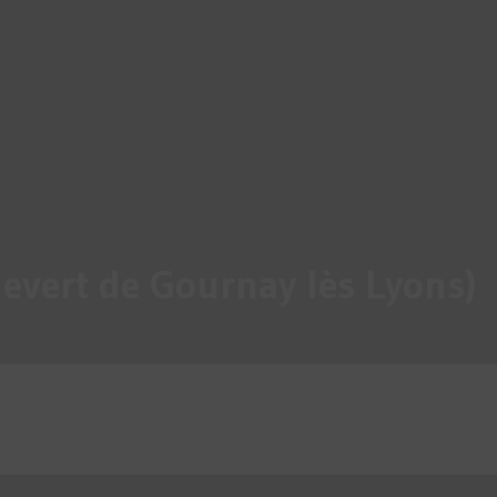
ldevert de Gournay lès Lyons)