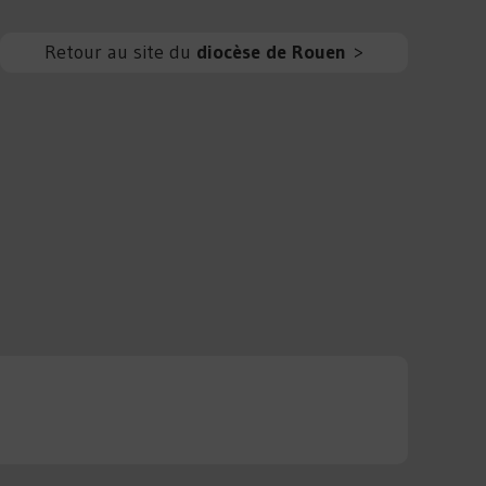
Retour au site du
diocèse de Rouen
>