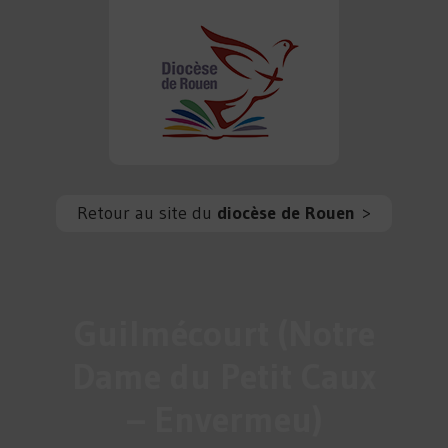
Retour au site du
diocèse de Rouen
>
Guilmécourt (Notre
Dame du Petit Caux
– Envermeu)