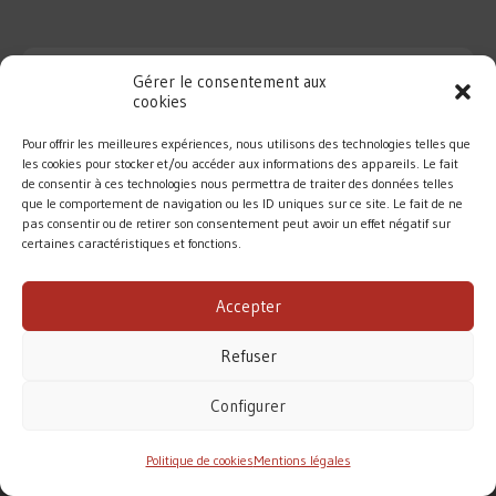
Gérer le consentement aux
cookies
Pour offrir les meilleures expériences, nous utilisons des technologies telles que
les cookies pour stocker et/ou accéder aux informations des appareils. Le fait
de consentir à ces technologies nous permettra de traiter des données telles
que le comportement de navigation ou les ID uniques sur ce site. Le fait de ne
pas consentir ou de retirer son consentement peut avoir un effet négatif sur
certaines caractéristiques et fonctions.
DIOCÈSE DE ROUEN
Accepter
MENTIONS LÉGALES
/
CONTACT
Refuser
Conformément à la loi de 1905, l’Église ne perçoit
aucune subvention pour accomplir sa mission.
Configurer
Le diocèse de Rouen vit principalement des dons des
fidèles. Merci pour votre soutien.
Politique de cookies
Mentions légales