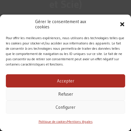
et Scie)
Gérer le consentement aux
cookies
Pour offrir les meilleures expériences, nous utilisons des technologies telles que
les cookies pour stocker et/ou accéder aux informations des appareils. Le fait
de consentir à ces technologies nous permettra de traiter des données telles
que le comportement de navigation ou les ID uniques sur ce site. Le fait de ne
pas consentir ou de retirer son consentement peut avoir un effet négatif sur
certaines caractéristiques et fonctions.
DIOCÈSE DE ROUEN
Accepter
MENTIONS LÉGALES
/
CONTACT
Refuser
Conformément à la loi de 1905, l’Église ne perçoit
aucune subvention pour accomplir sa mission.
Configurer
Le diocèse de Rouen vit principalement des dons des
fidèles. Merci pour votre soutien.
Politique de cookies
Mentions légales