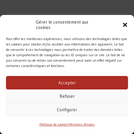
Gérer le consentement aux
cookies
Pour offrir les meilleures expériences, nous utilisons des technologies telles que
les cookies pour stocker et/ou accéder aux informations des appareils. Le fait
de consentir à ces technologies nous permettra de traiter des données telles
que le comportement de navigation ou les ID uniques sur ce site. Le fait de ne
pas consentir ou de retirer son consentement peut avoir un effet négatif sur
certaines caractéristiques et fonctions.
DIOCÈSE DE ROUEN
Accepter
MENTIONS LÉGALES
/
CONTACT
Refuser
Conformément à la loi de 1905, l’Église ne perçoit
aucune subvention pour accomplir sa mission.
Configurer
Le diocèse de Rouen vit principalement des dons des
fidèles. Merci pour votre soutien.
Politique de cookies
Mentions légales