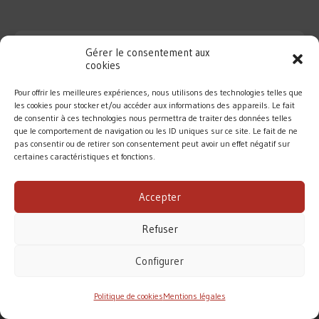
Gérer le consentement aux
cookies
Pour offrir les meilleures expériences, nous utilisons des technologies telles que
les cookies pour stocker et/ou accéder aux informations des appareils. Le fait
de consentir à ces technologies nous permettra de traiter des données telles
que le comportement de navigation ou les ID uniques sur ce site. Le fait de ne
pas consentir ou de retirer son consentement peut avoir un effet négatif sur
certaines caractéristiques et fonctions.
DIOCÈSE DE ROUEN
Accepter
MENTIONS LÉGALES
/
CONTACT
Refuser
Conformément à la loi de 1905, l’Église ne perçoit
aucune subvention pour accomplir sa mission.
Configurer
Le diocèse de Rouen vit principalement des dons des
fidèles. Merci pour votre soutien.
Politique de cookies
Mentions légales