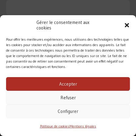
Gérer le consentement aux
cookies
Pour offrir les meilleures expériences, nous utilisons des technologies telles que
les cookies pour stocker et/ou accéder aux informations des appareils. Le fait
de consentir à ces technologies nous permettra de traiter des données telles
que le comportement de navigation ou les ID uniques sur ce site. Le fait de ne
pas consentir ou de retirer son consentement peut avoir un effet négatif sur
certaines caractéristiques et fonctions.
DIOCÈSE DE ROUEN
Accepter
MENTIONS LÉGALES
/
CONTACT
Refuser
Conformément à la loi de 1905, l’Église ne perçoit
aucune subvention pour accomplir sa mission.
Configurer
Le diocèse de Rouen vit principalement des dons des
fidèles. Merci pour votre soutien.
Politique de cookies
Mentions légales