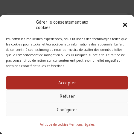
Gérer le consentement aux
cookies
Pour offrir les meilleures expériences, nous utilisons des technologies telles que
les cookies pour stocker et/ou accéder aux informations des appareils. Le fait
de consentir à ces technologies nous permettra de traiter des données telles
que le comportement de navigation ou les ID uniques sur ce site. Le fait de ne
pas consentir ou de retirer son consentement peut avoir un effet négatif sur
certaines caractéristiques et fonctions.
DIOCÈSE DE ROUEN
Accepter
MENTIONS LÉGALES
/
CONTACT
Refuser
Conformément à la loi de 1905, l’Église ne perçoit
aucune subvention pour accomplir sa mission.
Configurer
Le diocèse de Rouen vit principalement des dons des
fidèles. Merci pour votre soutien.
Politique de cookies
Mentions légales