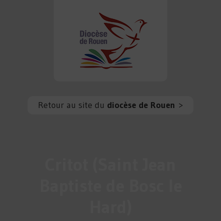
Retour au site du
diocèse de Rouen
>
Critot (Saint Jean
Baptiste de Bosc le
Hard)