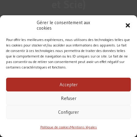
et Scie)
Gérer le consentement aux
cookies
Pour offrir les meilleures expériences, nous utilisons des technologies telles que
les cookies pour stocker et/ou accéder aux informations des appareils. Le fait
de consentir à ces technologies nous permettra de traiter des données telles
que le comportement de navigation ou les ID uniques sur ce site. Le fait de ne
pas consentir ou de retirer son consentement peut avoir un effet négatif sur
certaines caractéristiques et fonctions.
DIOCÈSE DE ROUEN
Accepter
MENTIONS LÉGALES
/
CONTACT
Refuser
Conformément à la loi de 1905, l’Église ne perçoit
aucune subvention pour accomplir sa mission.
Configurer
Le diocèse de Rouen vit principalement des dons des
fidèles. Merci pour votre soutien.
Politique de cookies
Mentions légales