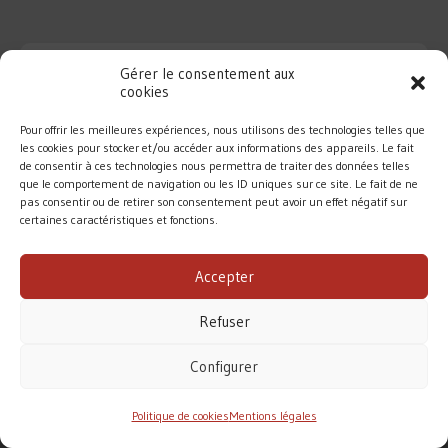
Gérer le consentement aux
cookies
Pour offrir les meilleures expériences, nous utilisons des technologies telles que
les cookies pour stocker et/ou accéder aux informations des appareils. Le fait
de consentir à ces technologies nous permettra de traiter des données telles
que le comportement de navigation ou les ID uniques sur ce site. Le fait de ne
pas consentir ou de retirer son consentement peut avoir un effet négatif sur
certaines caractéristiques et fonctions.
DIOCÈSE DE ROUEN
Accepter
MENTIONS LÉGALES
/
CONTACT
Refuser
Conformément à la loi de 1905, l’Église ne perçoit
aucune subvention pour accomplir sa mission.
Configurer
Le diocèse de Rouen vit principalement des dons des
fidèles. Merci pour votre soutien.
Politique de cookies
Mentions légales