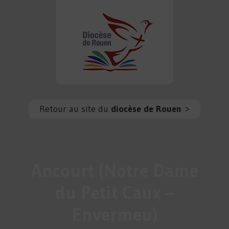
Retour au site du
diocèse de Rouen
>
Ancourt (Notre Dame
du Petit Caux –
Envermeu)