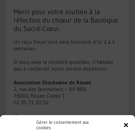
Merci pour votre soutien à la
réfection du chœur de la Basilique
du Sacré-Cœur.
Un reçu fiscal vous sera transmis d’ici 2 à 4
semaines.
Si vous avez la moindre question, n’hésitez
pas à contacter notre service donateurs :
Association Diocésaine de Rouen
2, rue des Bonnetiers – BP 886
76001 Rouen Cedex 1
02 35 71 20 52
Merci encore de votre engagement à nos
côtés !
Gérer le consentement aux
cookies